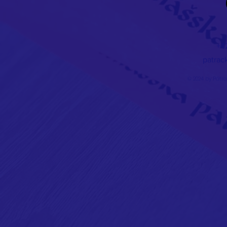
+4
patrac
© 2024 by Pátr