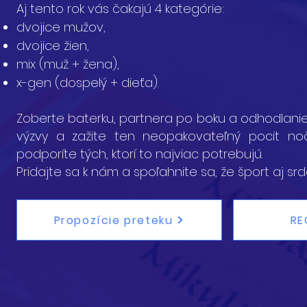
Aj tento rok vás čakajú 4 kategórie:
dvojice mužov,
dvojice žien,
mix (muž + žena),
x-gen (dospelý + dieťa).
Zoberte baterku, partnera po boku a odhodlanie 
výzvy a zažite ten neopakovateľný pocit no
podporíte tých, ktorí to najviac potrebujú.
Pridajte sa k nám a spoľahnite sa, že šport aj srd
Propozície preteku
RE