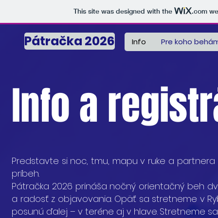
This site was designed with the
.com
web
Pátračka 2026
Info
Pre koho behá
Info a regist
Predstavte si noc, tmu, mapu v ruke a partnera
príbeh.
Pátračka 2026 prináša nočný orientačný beh dvoj
a radosť z objavovania. Opäť sa stretneme v Ryb
posunú ďalej – v teréne aj v hlave.
Stretneme sa 